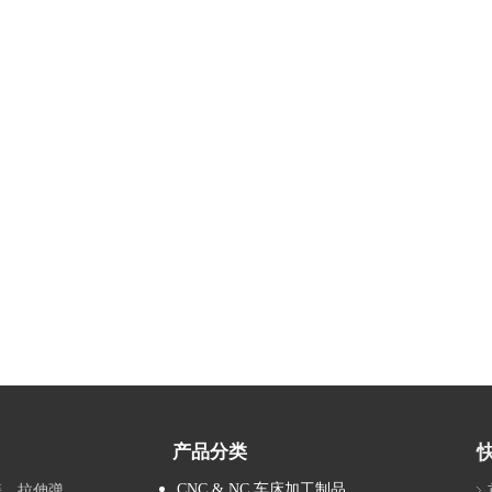
产品分类
CNC & NC 车床加工制品
拉簧、拉伸弹