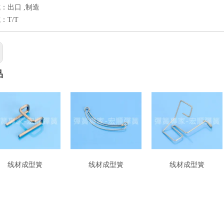
：出口 ,制造
：T/T
品
线材成型簧
线材成型簧
线材成型簧