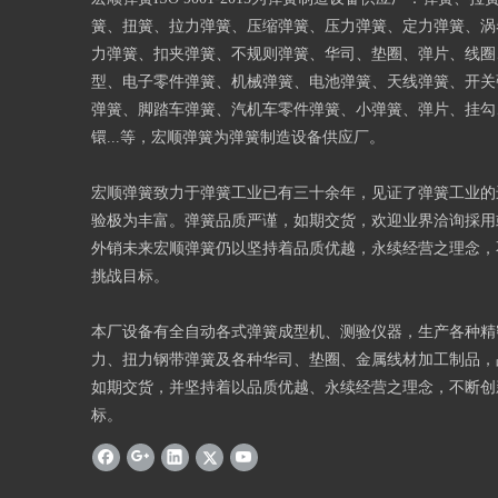
簧、扭簧、拉力弹簧、压缩弹簧、压力弹簧、定力弹簧、涡
力弹簧、扣夹弹簧、不规则弹簧、华司、垫圈、弹片、线圈
型、电子零件弹簧、机械弹簧、电池弹簧、天线弹簧、开关
弹簧、脚踏车弹簧、汽机车零件弹簧、小弹簧、弹片、挂勾
镮...等，宏顺弹簧为弹簧制造设备供应厂。
宏顺弹簧致力于弹簧工业已有三十余年，见证了弹簧工业的
验极为丰富。弹簧品质严谨，如期交货，欢迎业界洽询採用
外销未来宏顺弹簧仍以坚持着品质优越，永续经营之理念，
挑战目标。
本厂设备有全自动各式弹簧成型机、测验仪器，生产各种精
力、扭力钢带弹簧及各种华司、垫圈、金属线材加工制品，
如期交货，并坚持着以品质优越、永续经营之理念，不断创
标。