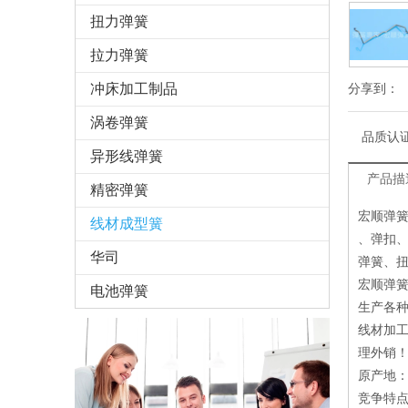
扭力弹簧
拉力弹簧
冲床加工制品
分享到：
涡卷弹簧
品质认
异形线弹簧
产品描
精密弹簧
宏顺弹
线材成型簧
、弹扣
华司
弹簧、
宏顺弹
电池弹簧
生产各
线材加
理外销
原产地
竞争特点