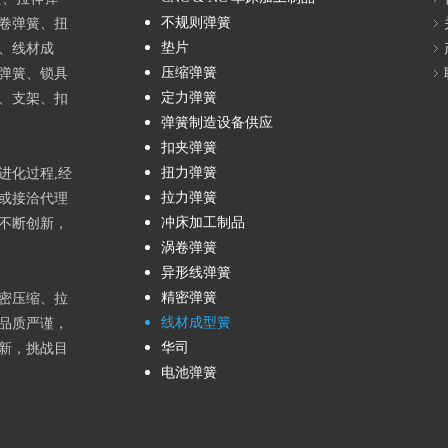
不规则弹簧
卷弹簧、扭
垫片
、线材成
压缩弹簧
弹簧、锁具
定力弹簧
、支架、扣
弹簧制造设备供应
扣夹弹簧
扭力弹簧
进化过程,经
拉力弹簧
或接洽代理
冲床加工制品
不断创新，
涡卷弹簧
异形线弹簧
精密弹簧
密压缩、拉
线材成型簧
品质严谨，
华司
新，挑战目
电池弹簧
top