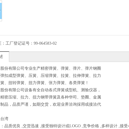
证：
工厂登记证号：99-064583-02
述
簧股份有限公司专业生产精密弹簧、弹簧、弹片、弹片钢圈
、弹扣成型弹簧、压簧、压缩弹簧、拉簧、拉伸弹簧、拉力
扭簧、扭转弹簧、扭力弹簧、张力弹簧、各类弹簧！
簧股份有限公司设备有全自动各式弹簧成型机、测验仪器，
种精密压缩、拉力、扭力钢带弹簧及各种华司、垫圈、金属
工制品，品质严谨，如期交货，欢迎业界洽询採用或接洽代
！
：台湾
：品质优良 ,交货迅速 ,接受独特设计或LOGO ,竞争价格 ,多样设计 ,接