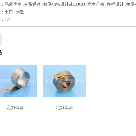
：品质优良 ,交货迅速 ,接受独特设计或LOGO ,竞争价格 ,多样设计 ,接
：出口 ,制造
：T/T
品
定力弹簧
定力弹簧