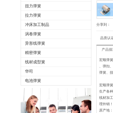
扭力弹簧
拉力弹簧
冲床加工制品
分享到：
涡卷弹簧
品质认
异形线弹簧
产品描
精密弹簧
宏顺弹
线材成型簧
、弹扣
华司
弹簧、
电池弹簧
宏顺弹
生产各
线材加
理外销
原产地