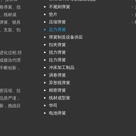
不规则弹簧
卷弹簧、扭
垫片
、线材成
压缩弹簧
弹簧、锁具
定力弹簧
、支架、扣
弹簧制造设备供应
扣夹弹簧
扭力弹簧
进化过程,经
拉力弹簧
或接洽代理
冲床加工制品
不断创新，
涡卷弹簧
异形线弹簧
精密弹簧
密压缩、拉
线材成型簧
品质严谨，
华司
新，挑战目
电池弹簧
top