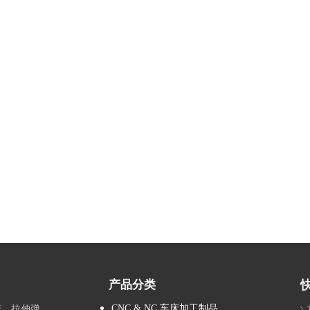
产品分类
CNC & NC 车床加工制品
拉簧、拉伸弹