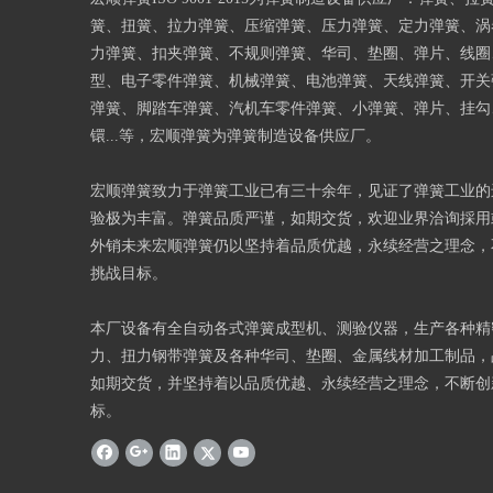
簧、扭簧、拉力弹簧、压缩弹簧、压力弹簧、定力弹簧、涡
力弹簧、扣夹弹簧、不规则弹簧、华司、垫圈、弹片、线圈
型、电子零件弹簧、机械弹簧、电池弹簧、天线弹簧、开关
弹簧、脚踏车弹簧、汽机车零件弹簧、小弹簧、弹片、挂勾
镮...等，宏顺弹簧为弹簧制造设备供应厂。
宏顺弹簧致力于弹簧工业已有三十余年，见证了弹簧工业的
验极为丰富。弹簧品质严谨，如期交货，欢迎业界洽询採用
外销未来宏顺弹簧仍以坚持着品质优越，永续经营之理念，
挑战目标。
本厂设备有全自动各式弹簧成型机、测验仪器，生产各种精
力、扭力钢带弹簧及各种华司、垫圈、金属线材加工制品，
如期交货，并坚持着以品质优越、永续经营之理念，不断创
标。