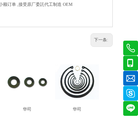
受小额订单 ,接受原厂委託代工制造 OEM
下一条:
华司
华司